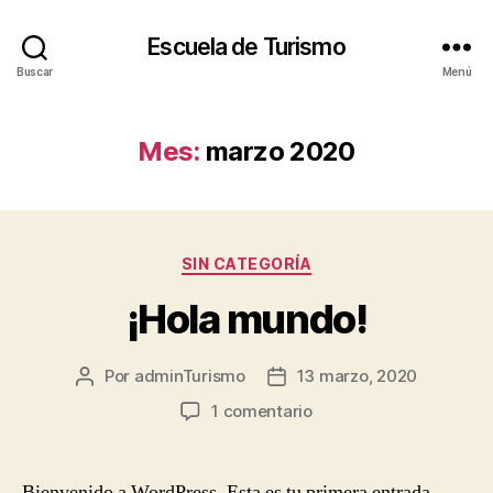
Escuela de Turismo
Buscar
Menú
Mes:
marzo 2020
Categorías
SIN CATEGORÍA
¡Hola mundo!
Por
adminTurismo
13 marzo, 2020
Autor
Fecha
de
de
en
1 comentario
la
la
¡Hola
publicación
publicación
mundo!
Bienvenido a WordPress. Esta es tu primera entrada.